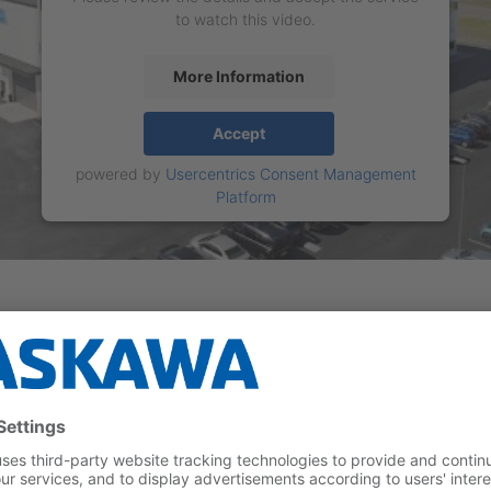
to watch this video.
More Information
Accept
powered by
Usercentrics Consent Management
Platform
Ota yhteyttä