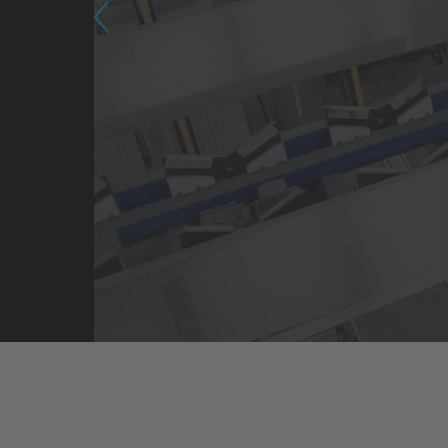
jär
Previous
Tutustu 