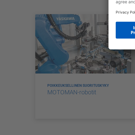
POIKKEUKSELLINEN SUORITUSKYKY
MOTOMAN-robotit