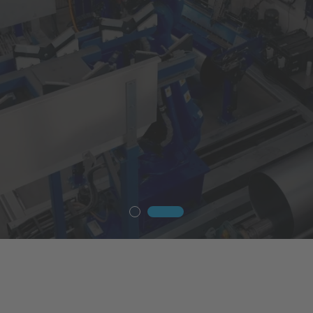
jestelmäratkaisut
ratkaisuihin