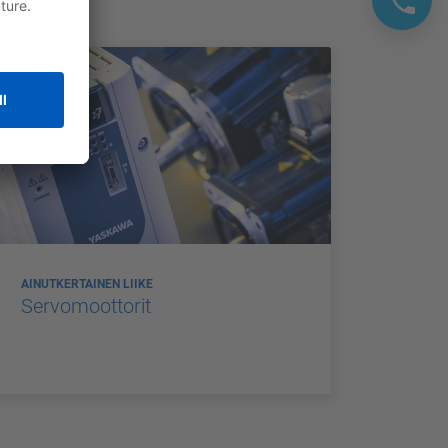
AINUTKERTAINEN LIIKE
Servomoottorit