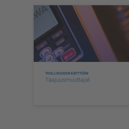
TEOLLISUUDEN KÄYTTÖÖN
Taajuusmuuttajat