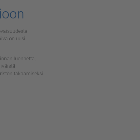
tioon
evaisuudesta
äivä on uusi
innan luonnetta,
iväistä
ristön takaamiseksi