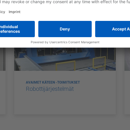
AVAIMET KÄTEEN -TOIMITUKSET
Robottijärjestelmät