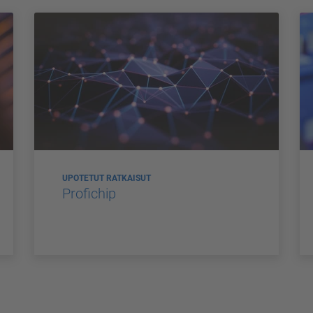
UPOTETUT RATKAISUT
Profichip