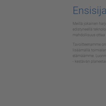
Ensisij
Meillä jokainen ha
edistyneellä teknolo
mahdollisuus ottaa 
Tavoitteenamme on v
lisäämällä toimiala
elämäämme. Luonnol
- kestävän planeetan