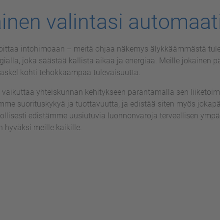
ainen valintasi automaa
rjoittaa intohimoaan – meitä ohjaa näkemys älykkäämmästä tul
gialla, joka säästää kallista aikaa ja energiaa. Meille jokainen p
askel kohti tehokkaampaa tulevaisuutta.
aikuttaa yhteiskunnan kehitykseen parantamalla sen liiketoim
mme suorituskykyä ja tuottavuutta, ja edistää siten myös jokapä
lisesti edistämme uusiutuvia luonnonvaroja terveellisen ympä
 hyväksi meille kaikille.