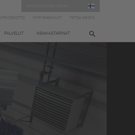
YASKAWA SUOMI | SUOMI
YHTEYDENOTTO
YHTEYSHENKILÖT
TIETOA MEISTÄ
PALVELUT
ASIAKASTARINAT