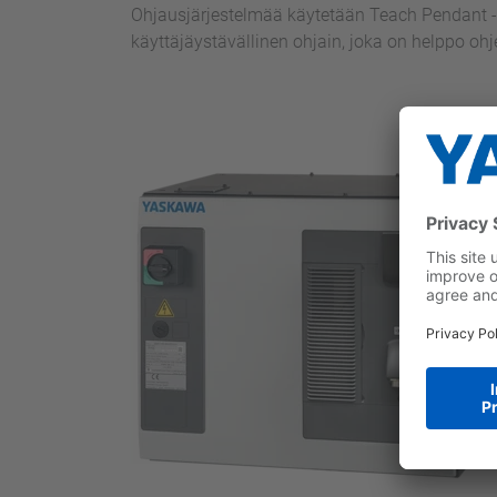
Ohjausjärjestelmää käytetään Teach Pendant -
käyttäjäystävällinen ohjain, joka on helppo oh