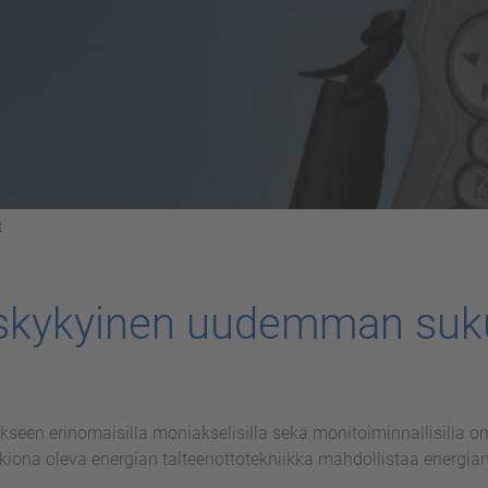
t
tuskykyinen uudemman suk
en erinomaisilla moniakselisilla sekä monitoiminnallisilla o
akiona oleva energian talteenottotekniikka mahdollistaa energia