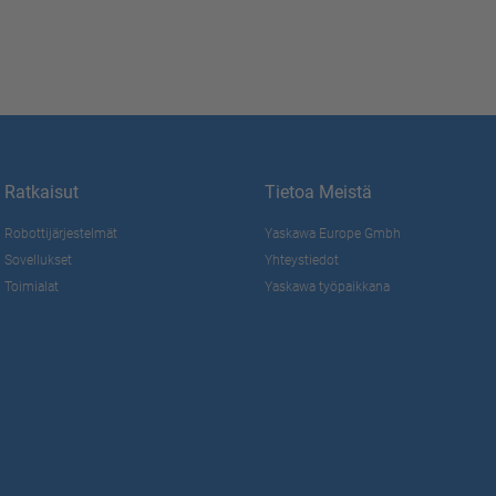
Ratkaisut
Tietoa Meistä
Robottijärjestelmät
Yaskawa Europe Gmbh
Sovellukset
Yhteystiedot
Toimialat
Yaskawa työpaikkana