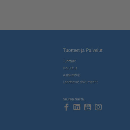
Tuotteet ja Palvelut
Tuotteet
Koulutus
Asiakastuki
Ladattavat dokumentit
Seuraa meitä..