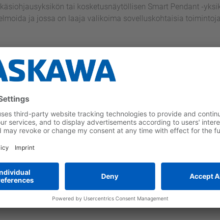
käsiohjausyksikön tai kosketusnäytöllisen Smart Pendant -yksi
jelmoida ja jossa on laaja valikoima sovelluskohtaisia toimintoj
Ohjaimet
Erittäin innovatiiviset, tehok
kahdeksan robotin synkronoid
Lue lisää