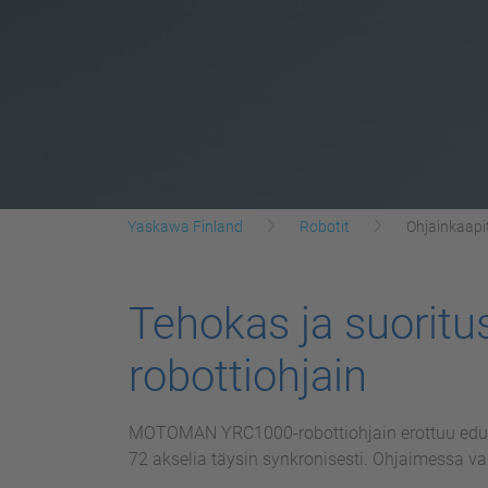
Yaskawa Finland
Robotit
Ohjainkaapi
Tehokas ja suori
robottiohjain
MOTOMAN YRC1000-robottiohjain erottuu edukse
72 akselia täysin synkronisesti. Ohjaimessa v