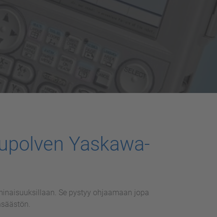
upolven Yaskawa-
minaisuuksillaan. Se pystyy ohjaamaan jopa
nsäästön.