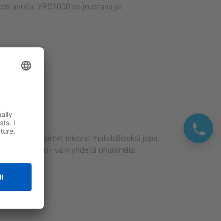
kön avulla. YRC1000 on joustava ja
a.
kaat robottiohjaimet tekevät mahdolliseksi jopa
un toiminnan - vain yhdellä ohjaimella.