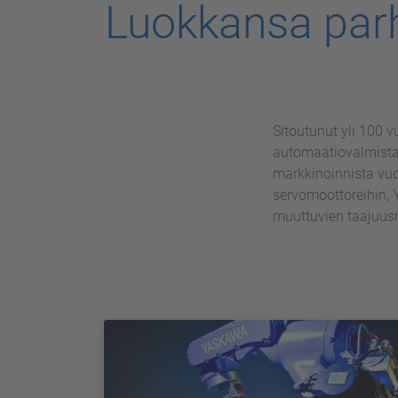
Luokkansa parha
Sitoutunut yli 100 v
automaatiovalmistaj
markkinoinnista vuon
servomoottoreihin, 
muuttuvien taajuusm