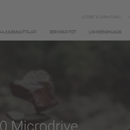
UUTISET & TAPAHTUMAT
AAJUUSMUUTTAJAT
SERVOKÄYTÖT
LIIKKEENOHJAUS