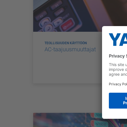
TEOLLISUUDEN KÄYTTÖÖN
AC-taajuusmuuttajat