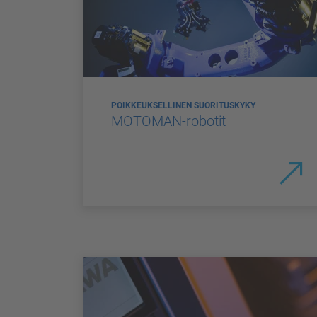
POIKKEUKSELLINEN SUORITUSKYKY
MOTOMAN-robotit