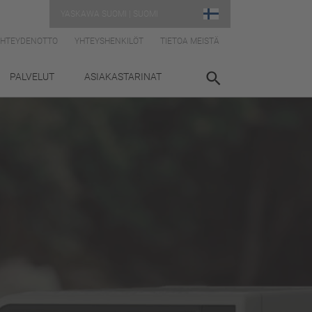
YASKAWA SUOMI | SUOMI
YHTEYDENOTTO
YHTEYSHENKILÖT
TIETOA MEISTÄ
PALVELUT
ASIAKASTARINAT