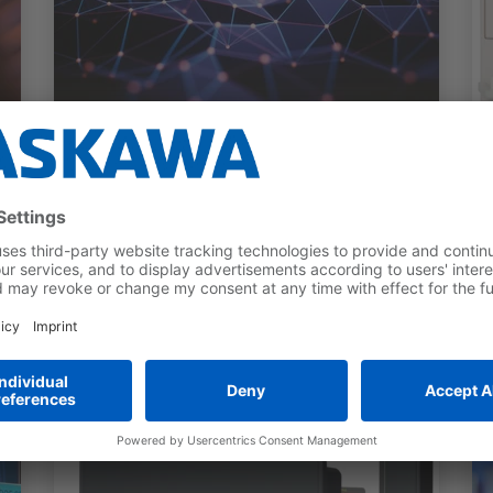
UPOTETUT RATKAISUT
Profichip