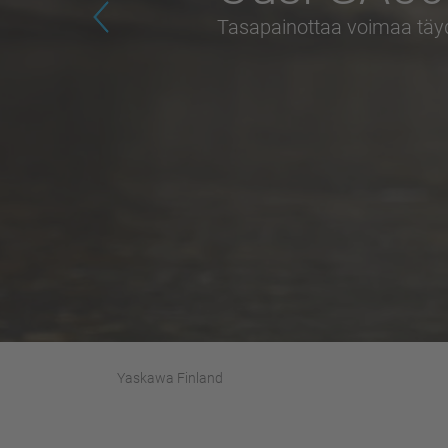
Pieni, kevyt, nopea
Previous
Yaskawa Finland