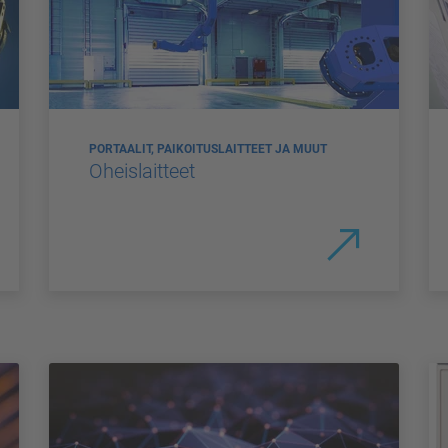
PORTAALIT, PAIKOITUSLAITTEET JA MUUT
Oheislaitteet