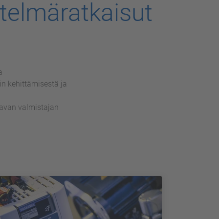
stelmäratkaisut
a
n kehittämisestä ja
tavan valmistajan