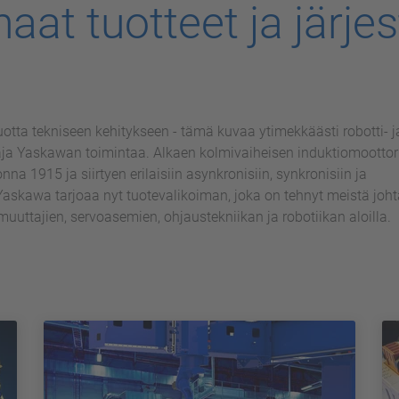
at tuotteet ja järje
uotta tekniseen kehitykseen - tämä kuvaa ytimekkäästi robotti- j
a Yaskawan toimintaa. Alkaen kolmivaiheisen induktiomoottori
na 1915 ja siirtyen erilaisiin asynkronisiin, synkronisiin ja
Yaskawa tarjoaa nyt tuotevalikoiman, joka on tehnyt meistä joh
uuttajien, servoasemien, ohjaustekniikan ja robotiikan aloilla.