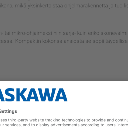
ikana, mikä yksinkertaistaa ohjelmarakennetta ja tuo lisäe
 tai mikro-ohjaimeksi niin sarja- kuin erikoiskonevalmi
essa. Kompaktin kokonsa ansiosta se sopii täydellises