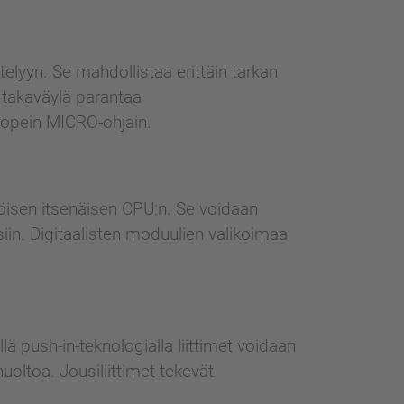
lyyn. Se mahdollistaa erittäin tarkan
 takaväylä parantaa
nopein MICRO-ohjain.
töisen itsenäisen CPU:n. Se voidaan
iin. Digitaalisten moduulien valikoimaa
lä push-in-teknologialla liittimet voidaan
uoltoa. Jousiliittimet tekevät