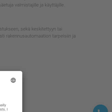
tuja valmistajille ja käyttäjille.
stukseen, sekä keskitettyyn tai
ti rakennusautomaation tarpeisiin ja