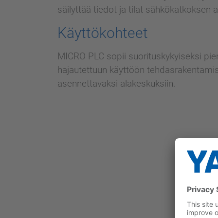
säilyttää tiedot ja tilat sähkökatkoksen a
Käyttökohteet
MICRO PLC sopii suorituskykyiseksi pien-
hajautettuun käyttöön tehdasrakentamis
asennettavaksi alakeskuksiin.