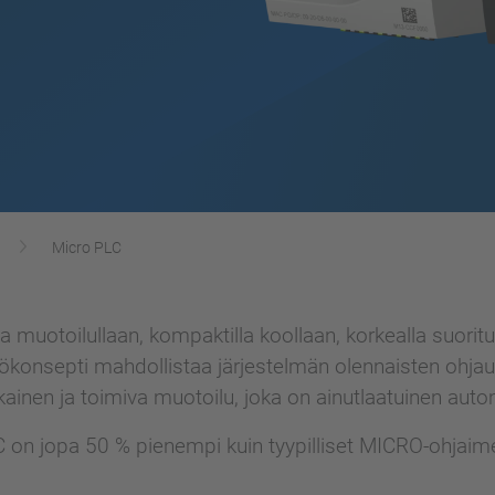
Micro PLC
uotoilullaan, kompaktilla koollaan, korkealla suoritus
tökonsepti mahdollistaa järjestelmän olennaisten ohjau
kainen ja toimiva muotoilu, joka on ainutlaatuinen au
 on jopa 50 % pienempi kuin tyypilliset MICRO-ohjaimet