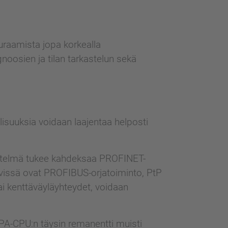
seuraamista jopa korkealla
gnoosien ja tilan tarkastelun sekä
llisuuksia voidaan laajentaa helposti
estelmä tukee kahdeksaa PROFINET-
tävissä ovat PROFIBUS-orjatoiminto, PtP
ai kenttäväyläyhteydet, voidaan
IPA-CPU:n täysin remanentti muisti