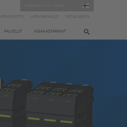
YASKAWA SUOMI | SUOMI
YHTEYDENOTTO
YHTEYSHENKILÖT
TIETOA MEISTÄ
PALVELUT
ASIAKASTARINAT