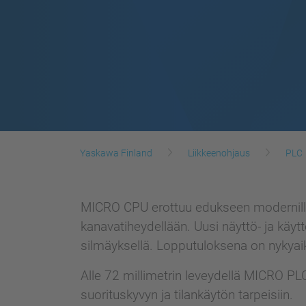
Yaskawa Finland
Liikkeenohjaus
PLC
MICRO CPU erottuu edukseen modernilla m
kanavatiheydellään. Uusi näyttö- ja käyt
silmäyksellä. Lopputuloksena on nykyai
Alle 72 millimetrin leveydellä MICRO PLC
suorituskyvyn ja tilankäytön tarpeisiin.