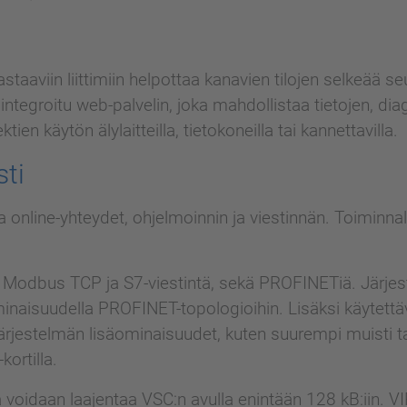
vastaaviin liittimiin helpottaa kanavien tilojen selkeää 
ntegroitu web-palvelin, joka mahdollistaa tietojen, dia
tien käytön älylaitteilla, tietokoneilla tai kannettavilla.
sti
a online-yhteydet, ohjelmoinnin ja viestinnän. Toiminna
en Modbus TCP ja S7-viestintä, sekä PROFINETiä. Järj
-ominaisuudella PROFINET-topologioihin. Lisäksi käytet
ärjestelmän lisäominaisuudet, kuten suurempi muisti t
kortilla.
 voidaan laajentaa VSC:n avulla enintään 128 kB:iin. V