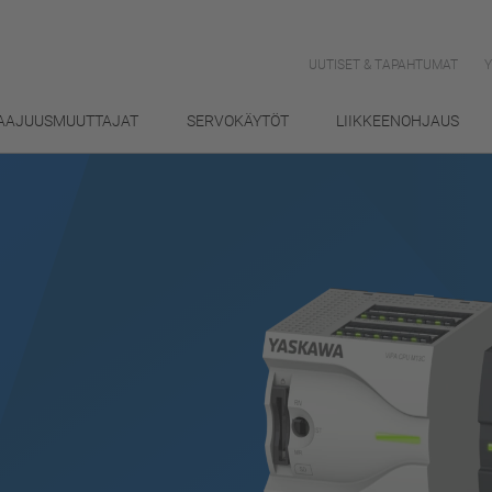
UUTISET & TAPAHTUMAT
AAJUUSMUUTTAJAT
SERVOKÄYTÖT
LIIKKEENOHJAUS