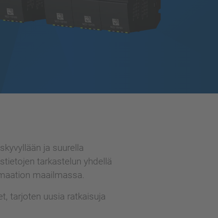
kyvyllään ja suurella
stietojen tarkastelun yhdellä
tomaation maailmassa.
, tarjoten uusia ratkaisuja