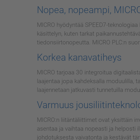
Nopea, nopeampi, MICR
MICRO hyödyntää SPEED7-teknologiaa kork
käsittelyn, kuten tarkat paikannustehtä
tiedonsiirtonopeutta. MICRO PLC:n suor
Korkea kanavatiheys
MICRO tarjoaa 30 integroitua digitaalis
laajentaa jopa kahdeksalla moduulilla, 
laajennetaan jatkuvasti tunnetuilla moduu
Varmuus jousiliitinteknol
MICRO:n liitäntäliittimet ovat yksittäin 
asentaa ja vaihtaa nopeasti ja helposti 
johdotuksesta vaivatonta ja kestävät täri