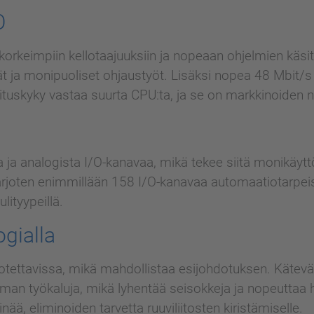
O
eimpiin kellotaajuuksiin ja nopeaan ohjelmien käsitte
vät ja monipuoliset ohjaustyöt. Lisäksi nopea 48 Mbit/s
ituskyky vastaa suurta CPU:ta, ja se on markkinoiden 
ta ja analogista I/O-kanavaa, mikä tekee siitä monikäyt
tarjoten enimmillään 158 I/O-kanavaa automaatiotarpeis
lityypeillä.
ogialla
irrotettavissa, mikä mahdollistaa esijohdotuksen. Käteväl
ilman työkaluja, mikä lyhentää seisokkeja ja nopeuttaa h
nää, eliminoiden tarvetta ruuviliitosten kiristämiselle.