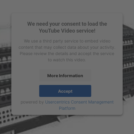
We need your consent to load the
YouTube Video service!
We use a third party service to embed video
content that may collect data about your activity.
Please review the details and accept the service
to watch this video.
More Information
Accept
powered by
Usercentrics Consent Management
Platform