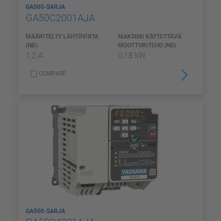
GA500-SARJA
GA50C2001AJA
MÄÄRITELTY LÄHTÖVIRTA
MAKSIMI KÄYTETTÄVÄ
(ND)
MOOTTORITEHO (ND)
1,2 A
0,18 kW
COMPARE
GA500-SARJA