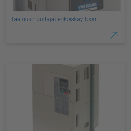
Taajuusmuuttajat erikoiskäyttöön