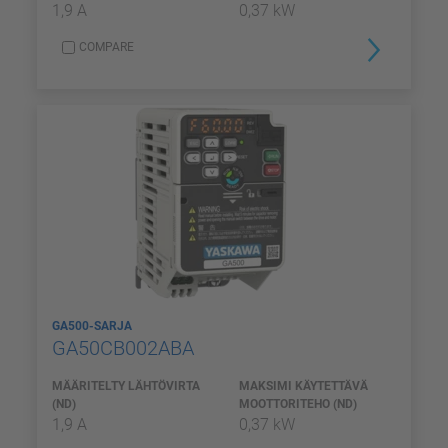
1,9 A
0,37 kW
COMPARE
GA500-SARJA
GA50CB002ABA
MÄÄRITELTY LÄHTÖVIRTA
MAKSIMI KÄYTETTÄVÄ
(ND)
MOOTTORITEHO (ND)
1,9 A
0,37 kW