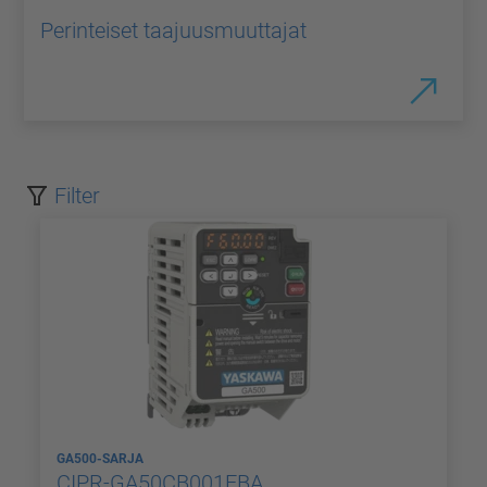
Perinteiset taajuusmuuttajat
Filter
GA500-SARJA
CIPR-GA50CB001EBA