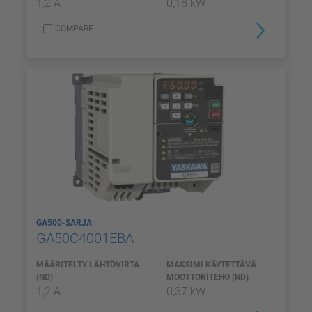
1,2 A
0,18 kW
COMPARE
GA500-SARJA
GA50C4001EBA
MÄÄRITELTY LÄHTÖVIRTA
MAKSIMI KÄYTETTÄVÄ
(ND)
MOOTTORITEHO (ND)
1,2 A
0,37 kW