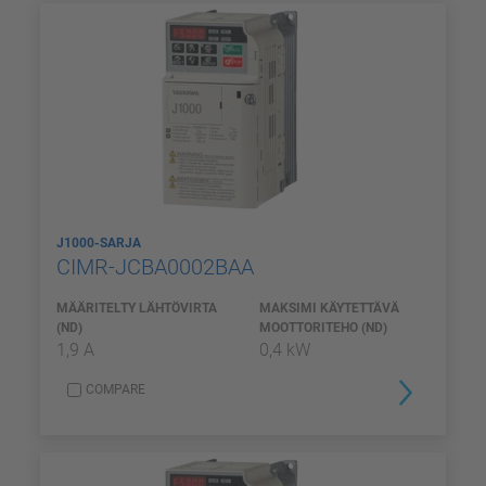
J1000-SARJA
CIMR-JCBA0002BAA
MÄÄRITELTY LÄHTÖVIRTA
MAKSIMI KÄYTETTÄVÄ
(ND)
MOOTTORITEHO (ND)
1,9 A
0,4 kW
COMPARE