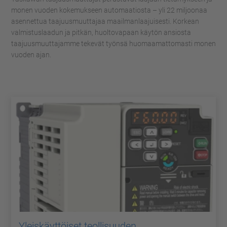
monen vuoden kokemukseen automaatiosta – yli 22 miljoonaa
asennettua taajuusmuuttajaa maailmanlaajuisesti. Korkean
valmistuslaadun ja pitkän, huoltovapaan käytön ansiosta
taajuusmuuttajamme tekevät työnsä huomaamattomasti monen
vuoden ajan.
Yleiskäyttöiset teollisuuden