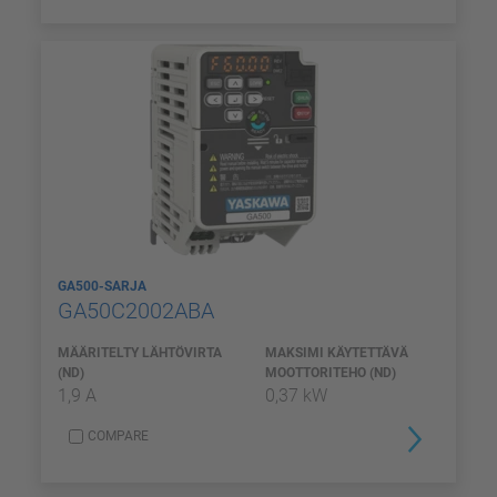
GA500-SARJA
GA50C2002ABA
MÄÄRITELTY LÄHTÖVIRTA
MAKSIMI KÄYTETTÄVÄ
(ND)
MOOTTORITEHO (ND)
1,9 A
0,37 kW
COMPARE