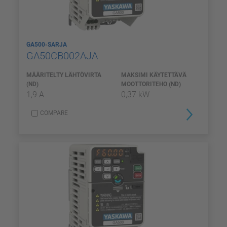
GA500-SARJA
GA50CB002AJA
MÄÄRITELTY LÄHTÖVIRTA
MAKSIMI KÄYTETTÄVÄ
(ND)
MOOTTORITEHO (ND)
1,9 A
0,37 kW
COMPARE