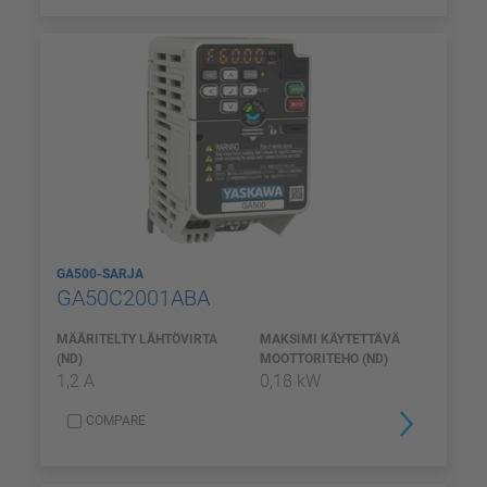
GA500-SARJA
GA50C2001ABA
MÄÄRITELTY LÄHTÖVIRTA
MAKSIMI KÄYTETTÄVÄ
(ND)
MOOTTORITEHO (ND)
1,2 A
0,18 kW
COMPARE