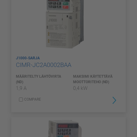
J1000-SARJA
CIMR-JC2A0002BAA
MÄÄRITELTY LÄHTÖVIRTA
MAKSIMI KÄYTETTÄVÄ
(ND)
MOOTTORITEHO (ND)
1,9 A
0,4 kW
COMPARE