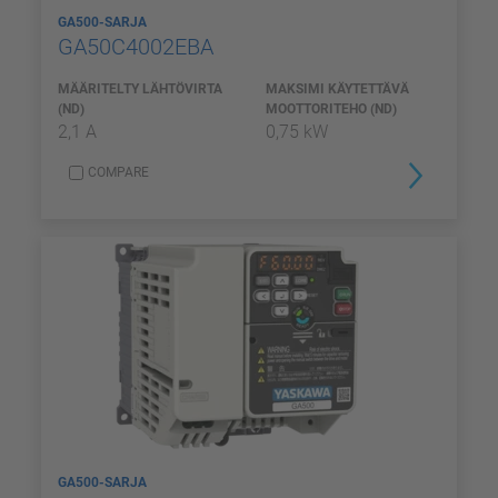
GA500-SARJA
GA50C4002EBA
MÄÄRITELTY LÄHTÖVIRTA
MAKSIMI KÄYTETTÄVÄ
(ND)
MOOTTORITEHO (ND)
2,1 A
0,75 kW
COMPARE
GA500-SARJA