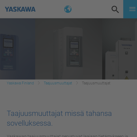
Yaskawa Finland
Taajuusmuuttajat
Taajuusmuuttajat
Taajuusmuuttajat missä tahansa
sovelluksessa.
Yaskawan taajuusmuuttajat perustuvat laajaan tietämykseen ja