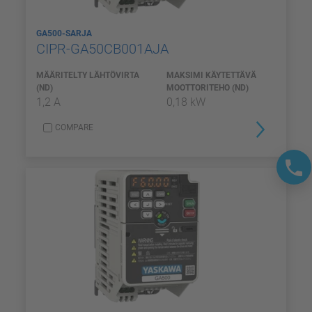
GA500-SARJA
CIPR-GA50CB001AJA
MÄÄRITELTY LÄHTÖVIRTA
MAKSIMI KÄYTETTÄVÄ
(ND)
MOOTTORITEHO (ND)
1,2 A
0,18 kW
COMPARE