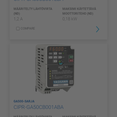
MÄÄRITELTY LÄHTÖVIRTA
MAKSIMI KÄYTETTÄVÄ
(ND)
MOOTTORITEHO (ND)
1,2 A
0,18 kW
COMPARE
GA500-SARJA
CIPR-GA50CB001ABA
MÄÄRITELTY LÄHTÖVIRTA
MAKSIMI KÄYTETTÄVÄ