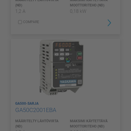
(ND)
MOOTTORITEHO (ND)
1,2 A
0,18 kW
COMPARE
GA500-SARJA
GA50C2001EBA
MÄÄRITELTY LÄHTÖVIRTA
MAKSIMI KÄYTETTÄVÄ
(ND)
MOOTTORITEHO (ND)