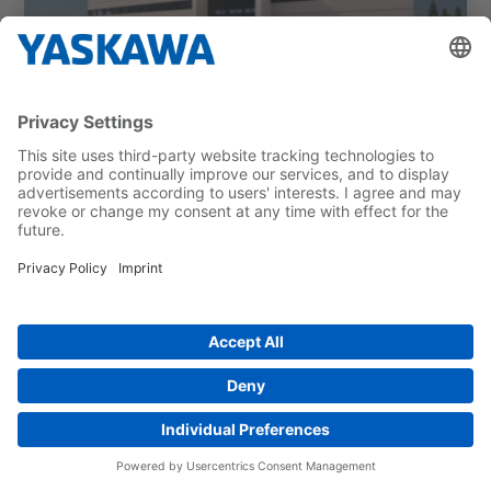
12.4.2024
Yaskawa Finland Oy:n uudet toimitilat
mahdollistavat suurempien ja
räätälöidympien robottijärjestelmien
käyttöönoton ja testauksen