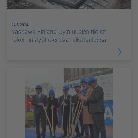
24.5.2024
Yaskawa Finland Oy:n uusien tilojen
rakennustyöt etenevät aikataulussa