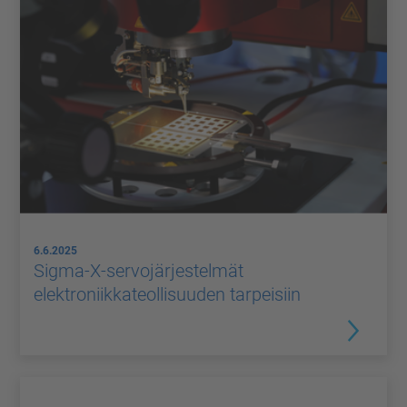
6.6.2025
Sigma-X-servojärjestelmät
elektroniikkateollisuuden tarpeisiin