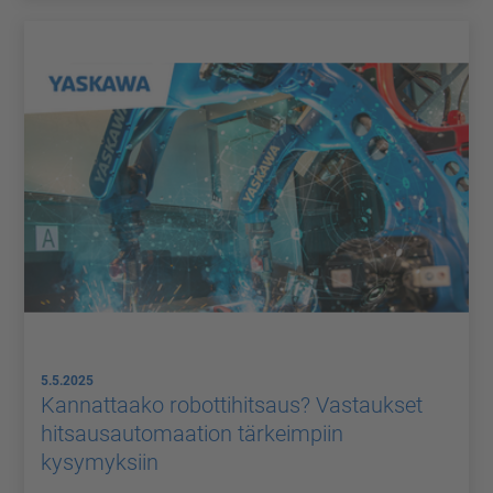
5.5.2025
Kannattaako robottihitsaus? Vastaukset
hitsausautomaation tärkeimpiin
kysymyksiin