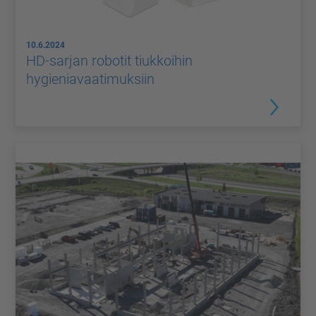
10.6.2024
HD-sarjan robotit tiukkoihin
hygieniavaatimuksiin