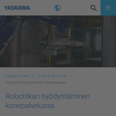
Yaskawa Finland
Uutiset & Tapahtumat
Robotiikan hyödyntäminen konepalvelussa
Robotiikan hyödyntäminen
konepalvelussa