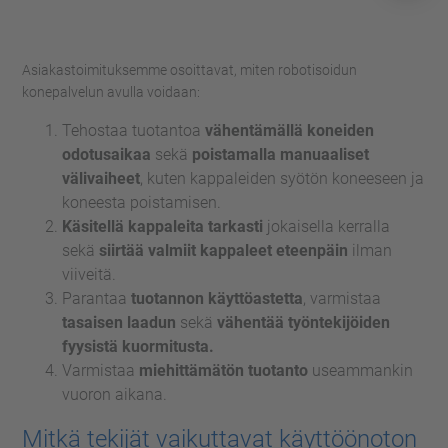
Management Platform
Asiakastoimituksemme osoittavat, miten robotisoidun
konepalvelun avulla voidaan:
Tehostaa tuotantoa
vähentämällä koneiden
odotusaikaa
sekä
poistamalla manuaaliset
välivaiheet
, kuten kappaleiden syötön koneeseen ja
koneesta poistamisen.
Käsitellä kappaleita tarkasti
jokaisella kerralla
sekä
siirtää valmiit kappaleet eteenpäin
ilman
viiveitä.
Parantaa
tuotannon käyttöastetta
, varmistaa
tasaisen laadun
sekä
vähentää työntekijöiden
fyysistä kuormitusta.
Varmistaa
miehittämätön tuotanto
useammankin
vuoron aikana.
Mitkä tekijät vaikuttavat käyttöönoton