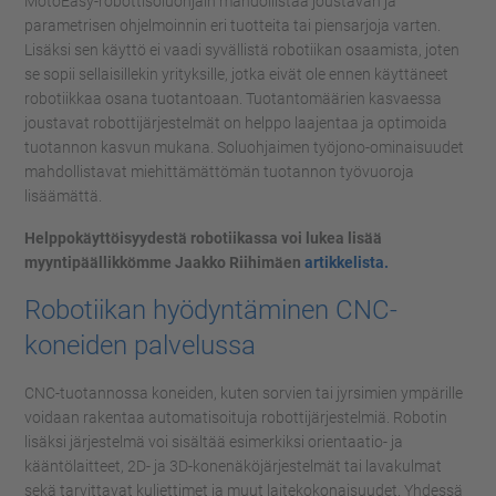
MotoEasy-robottisoluohjain mahdollistaa joustavan ja
parametrisen ohjelmoinnin eri tuotteita tai piensarjoja varten.
Lisäksi sen käyttö ei vaadi syvällistä robotiikan osaamista, joten
se sopii sellaisillekin yrityksille, jotka eivät ole ennen käyttäneet
robotiikkaa osana tuotantoaan. Tuotantomäärien kasvaessa
joustavat robottijärjestelmät on helppo laajentaa ja optimoida
tuotannon kasvun mukana. Soluohjaimen työjono-ominaisuudet
mahdollistavat miehittämättömän tuotannon työvuoroja
lisäämättä.
Helppokäyttöisyydestä robotiikassa voi lukea lisää
myyntipäällikkömme Jaakko Riihimäen
artikkelis
ta.
Robotiikan hyödyntäminen CNC-
koneiden palvelussa
CNC-tuotannossa koneiden, kuten sorvien tai jyrsimien ympärille
voidaan rakentaa automatisoituja robottijärjestelmiä. Robotin
lisäksi järjestelmä voi sisältää esimerkiksi orientaatio- ja
kääntölaitteet, 2D- ja 3D-konenäköjärjestelmät tai lavakulmat
sekä tarvittavat kuljettimet ja muut laitekokonaisuudet. Yhdessä