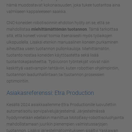
nämä muodostavat kokonaisuuden, joka tukee tuotantoa aina
valmiiseen kappaleeseen saakka.
CNC-koneiden robotisoinnin ehdoton hyöty on se, että se
mahdollistaa
miehittämättömän tuotannon
. Tämä tarkoittaa
sitä, että koneet voivat toimia itsenäisesti myös työaikojen
ulkopuolella. Lisäksi etenkin manuaalinen koneen purkaminen
aiheuttaa usein tuotannon pullonkauloja. Miehittämätön
tuotanto nostaa koneiden käyttöastetta sekä lisää
tuotantokapasiteettia. Työvuoron työntekijät voivat näin
keskittyä vaativampiin tehtäviin, kuten robottien ohjelmointiin,
tuotannon laadunhallintaan tai tuotannon prosessien
optimointiin.
Asiakasreferenssi: Etra Production
Kesällä 2024 asiakkaallemme Etra Productionille luovutettiin
automatisoitu sorvipalvelujärjestelmä. Järjestelmässä
hyödynnetään edelläkin mainittua MotoEasy-robottisoluohjainta
mahdollistamaan juurikin pienempien valmistussarjojen
tuotannon. Lisäksi järjestelmätoimitukseen sisältyi Yaskawan