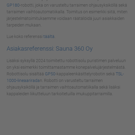
GP180
-robotti, joka on varusteltu tarraimen ohjausyksiköllä sekä
tarraimen vaihtoautomatiikalla. Toimitus on esimerkki siitä, miten
järjestelmätoimituksemme voidaan räätälöidä juuri asiakkaiden
tarpeiden mukaan.
Lue koko referenssi
täältä
.
Asiakasreferenssi: Sauna 360 Oy
Lisäksi syksyllä 2024 toimitettu robottisolu puristimen palveluun
on yksi esimerkki toimittamastamme konepalvelujärjestelmästä.
Robottisolu sisältää
GP50
-kappaleenkäsittelyrobotin sekä
TSL-
1000-lineaarirada
n. Robotti on varusteltu tarraimen
ohjausyksiköllä ja tarraimen vaihtoautomatiikalla sekä lisäksi
kappaleiden liikutteluun tarkoitetuilla imukuppitarraimilla.