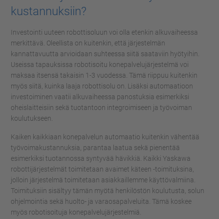
kustannuksiin?
Investointi uuteen robottisoluun voi olla etenkin alkuvaiheessa
merkittävä. Oleellista on kuitenkin, että järjestelmän
kannattavuutta arvioidaan suhteessa siitä saataviin hyötyihin.
Useissa tapauksissa robotisoitu konepalvelujärjestelmä voi
maksaa itsensä takaisin 1-3 vuodessa. Tämä riippuu kuitenkin
myös siitä, kuinka laaja robottisolu on. Lisäksi automaatioon
investoiminen vaatii alkuvaiheessa panostuksia esimerkiksi
oheislaitteisiin sekä tuotantoon integroimiseen ja työvoiman
koulutukseen.
Kaiken kaikkiaan konepalvelun automaatio kuitenkin vähentää
työvoimakustannuksia, parantaa laatua sekä pienentää
esimerkiksi tuotannossa syntyvää hävikkiä. Kaikki Yaskawa
robottijärjestelmät toimitetaan avaimet käteen -toimituksina,
jolloin järjestelmä toimitetaan asiakkaillemme käyttövalmiina.
Toimituksiin sisältyy tämän myötä henkilöstön koulutusta, solun
ohjelmointia sekä huolto- ja varaosapalveluita. Tämä koskee
myös robotisoituja konepalvelujärjestelmiä.