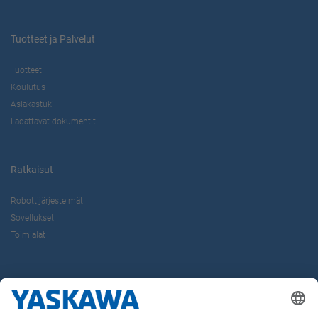
Tuotteet ja Palvelut
Tuotteet
Koulutus
Asiakastuki
Ladattavat dokumentit
Ratkaisut
Robottijärjestelmät
Sovellukset
Toimialat
Tietoa Meistä
Yaskawa Europe Gmbh