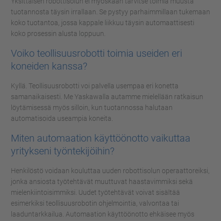
Yksittäisen robottisolun ei myöskään tarvitse toimia muusta
tuotannosta täysin irrallaan. Se pystyy parhaimmillaan tukemaan
koko tuotantoa, jossa kappale liikkuu täysin automaattisesti
koko prosessin alusta loppuun.
Voiko teollisuusrobotti toimia useiden eri
koneiden kanssa?
Kyllä. Teollisuusrobotti voi palvella usempaa eri konetta
samanaikaisesti. Me Yaskawalla autamme mielellään ratkaisun
löytämisessä myös silloin, kun tuotannossa halutaan
automatisoida useampia koneita.
Miten automaation käyttöönotto vaikuttaa
yritykseni työntekijöihin?
Henkilöstö voidaan kouluttaa uuden robottisolun operaattoreiksi,
jonka ansiosta työtehtävät muuttuvat haastavimmiksi sekä
mielenkiintoisimmiksi. Uudet työtehtävät voivat sisältää
esimerkiksi teollisuusrobotin ohjelmointia, valvontaa tai
laaduntarkkailua. Automaation käyttöönotto ehkäisee myös