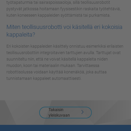
työtapaturmia tai sairaspoissaoloja, sillä teollisuusrobotit
pystyvät jatkossa hoitamaan fyysisestikin raskaita työtehtäviä,
kuten koneeseen kappaleiden syöttämistä tai purkamista.
Miten teollisuusrobotti voi käsitellä eri kokoisia
kappaleita?
Eri kokoisten kappaleiden käsittely onnistuu esimerkiksi erilaisten
teollisuusrobottiin integroitavien tarttujien avulla. Tarttujat ovat
suunniteltu niin, että ne voivat käsitellä kappaleita niiden
muodon, koon tai materiaalin mukaan. Tarvittaessa
robottisolussa voidaan käyttää konenäköä, joka auttaa
tunnistamaan kappaleet automaattisesti.
Takaisin
yleiskuvaan