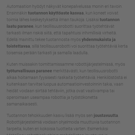
Automaation hyödyt näkyvät konepalvelussa monin eri tavoin.
Ensinnäkin
tuotannon käyttöaste kasvaa
, kun koneet voivat
toimia lähes keskeytyksettä ilman taukoja. Lisäksi
tuotannon
laatu paranee
, kun teollisuusrobotti suorittaa työtehtävät
tarkasti ilman riskiä siitä, että tapahtuisi inhimillisiä virheitä.
Edellä mainittu tekee tuotannosta myös
yhdenmukaista ja
toistettavaa
, sillä teollisuusrobotti voi suorittaa työtehtäviä kerta
toisensa perään tarkasti ja samalla laadulla.
Kuten muissakin toimittamissamme robottijärjestelmissä, myös
työturvallisuus paranee
merkittävästi, kun teollisuusrobotti
alkaa hoitamaan fyysisesti raskaita työtehtäviä. Henkilöstöstä ei
kuitenkaan tarvitse luopua automaatioinvestoinnin takia, vaan
heidät voidaan siirtää tehtäviin, jotka ovat vaativampia tai
operoimaan useampaa robottia ja työstökonetta
samanaikaisesti.
Tuotannon tehokkuuden kasvu lisää myös sen
joustavuutta
.
Robottijärjestelmiä voidaan ohjelmoida muuttuvia tuotannon
tarpeita, kuten eri kokoisia tuotteita varten. Esimerkiksi