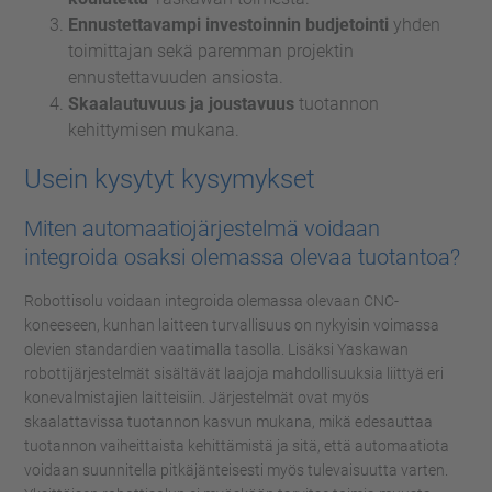
Ennustettavampi investoinnin budjetointi
yhden
toimittajan sekä paremman projektin
ennustettavuuden ansiosta.
Skaalautuvuus ja joustavuus
tuotannon
kehittymisen mukana.
Usein kysytyt kysymykset
Miten automaatiojärjestelmä voidaan
integroida osaksi olemassa olevaa tuotantoa?
Robottisolu voidaan integroida olemassa olevaan CNC-
koneeseen, kunhan laitteen turvallisuus on nykyisin voimassa
olevien standardien vaatimalla tasolla. Lisäksi Yaskawan
robottijärjestelmät sisältävät laajoja mahdollisuuksia liittyä eri
konevalmistajien laitteisiin. Järjestelmät ovat myös
skaalattavissa tuotannon kasvun mukana, mikä edesauttaa
tuotannon vaiheittaista kehittämistä ja sitä, että automaatiota
voidaan suunnitella pitkäjänteisesti myös tulevaisuutta varten.