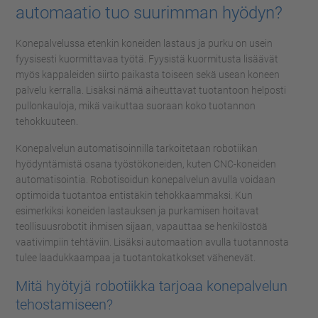
automaatio tuo suurimman hyödyn?
Konepalvelussa etenkin koneiden lastaus ja purku on usein
fyysisesti kuormittavaa työtä. Fyysistä kuormitusta lisäävät
myös kappaleiden siirto paikasta toiseen sekä usean koneen
palvelu kerralla. Lisäksi nämä aiheuttavat tuotantoon helposti
pullonkauloja, mikä vaikuttaa suoraan koko tuotannon
tehokkuuteen.
Konepalvelun automatisoinnilla tarkoitetaan robotiikan
hyödyntämistä osana työstökoneiden, kuten CNC-koneiden
automatisointia. Robotisoidun konepalvelun avulla voidaan
optimoida tuotantoa entistäkin tehokkaammaksi. Kun
esimerkiksi koneiden lastauksen ja purkamisen hoitavat
teollisuusrobotit ihmisen sijaan, vapauttaa se henkilöstöä
vaativimpiin tehtäviin. Lisäksi automaation avulla tuotannosta
tulee laadukkaampaa ja tuotantokatkokset vähenevät.
Mitä hyötyjä robotiikka tarjoaa konepalvelun
tehostamiseen?