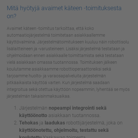
Mitä hyötyjä avaimet käteen -toimituksesta
on?
Avaimet käteen -toimitus tarkoittaa, että koko
automaatiojärjestelmä toimitetaan asiakkaallemme
käyttövalmiina. Järjestelmätoimitukseen kuuluu näin robottisolu
lisälaitteineen ja -varusteineen. Lisäksi järjestelmä testataan ja
ohjelmoidaan ennen asiakkaalle toimittamista sekä testataan
vielä asiakkaan omassa tuotannossa. Toimituksen jälkeen
koulutamme asiakkaamme robottioperaattoreiksi sekä
tarjoamme huolto- ja varaosapalveluita järjestelmän
pitkäaikaista käyttöä varten. Kun järjestelmä saadaan
integroitua sekä otettua käyttöön nopeammin, lyhentää se myös
järjestelmän takaisinmaksuaikaa.
Järjestelmän
nopeampi integrointi sekä
käyttöönotto
asiakkaan tuotannossa.
Tehokas
ja
laadukas
robottijärjestelmä, joka on
käyttöönotettu, ohjelmoitu, testattu sekä
koulutettu
Yaskawan toimesta.