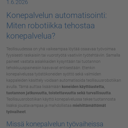
1.6.2026
Konepalvelun automatisointi:
Miten robotiikka tehostaa
konepalvelua?
Teollisuudessa on yhä vaikeampaa löytää osaavaa työvoimaa
fyysisesti raskaisiin tai vuorotyötä vaativiin työtehtäviin. Samalla
paineet vastata asiakkaiden kysyntään tai tuotannon
tehokkuuspaineisiin kasvavat entisestään. Etenkin
konepalvelussa työstökoneiden syöttö sekä valmiiden
kappaleiden käsittely voidaan automatisoida teollisuusrobotiikan
avulla. Tämä auttaa lisäämään
koneiden käyttöastetta,
tuotannon jatkuvuutta, toistettavuutta sekä turvallisuutta
.
Teollisuusrobotiikan käyttö konepalvelussa tekee tuotannosta
lisäksi joustavampaa ja mahdollistaa
miehittämättömät
työvaiheet
.
Missä konepalvelun työvaiheissa